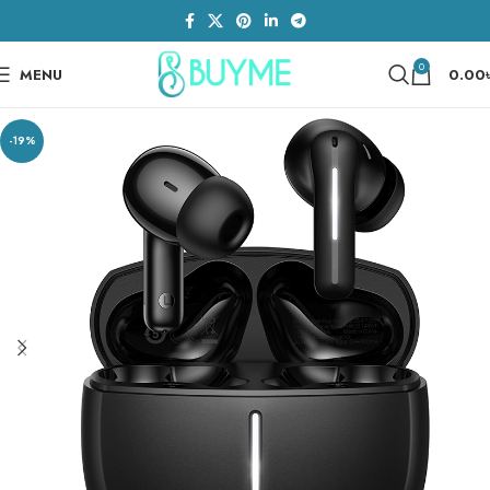
0
MENU
0.00
-19%