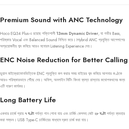
Premium Sound with ANC Technology
Hoco EQ34 Plus-এ রয়েছে শক্তিশালী
13mm Dynamic Driver
, যা গভীর Bass,
পরিষ্কার Vocal এবং Balanced Sound নিশ্চিত করে। Hybrid ANC প্রযুক্তি আশেপাশের
অপ্রয়োজনীয় শব্দ কমিয়ে আরও মনোরম Listening Experience দেয়।
ENC Noise Reduction for Better Calling
ডুয়াল মাইক্রোফোনভিত্তিক ENC প্রযুক্তি কল করার সময় বাইরের শব্দ কমিয়ে আপনার কণ্ঠকে
আরও পরিষ্কারভাবে পৌঁছে দেয়। অফিস, অনলাইন মিটিং কিংবা ব্যস্ত রাস্তায় কথোপকথনের জন্য
এটি দারুণ কার্যকর।
Long Battery Life
একবার চার্জে প্রায়
৭ ঘণ্টা
পর্যন্ত গান শোনা যায় এবং চার্জিং কেসসহ মোট
২৮ ঘণ্টা
পর্যন্ত ব্যবহার
করা সম্ভব। USB Type-C চার্জিংয়ের মাধ্যমে দ্রুত চার্জ করা যায়।