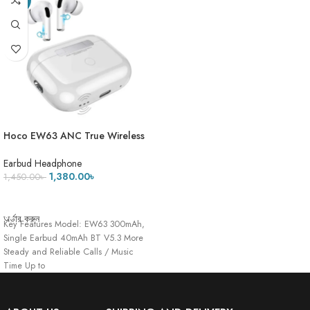
Hoco EW63 ANC True Wireless
Bluetooth Earbuds
Earbud Headphone
1,380.00
৳
1,450.00
৳
ADD TO CART
অর্ডার করুন
Key Features Model: EW63 300mAh,
Single Earbud 40mAh BT V5.3 More
Steady and Reliable Calls / Music
Time Up to