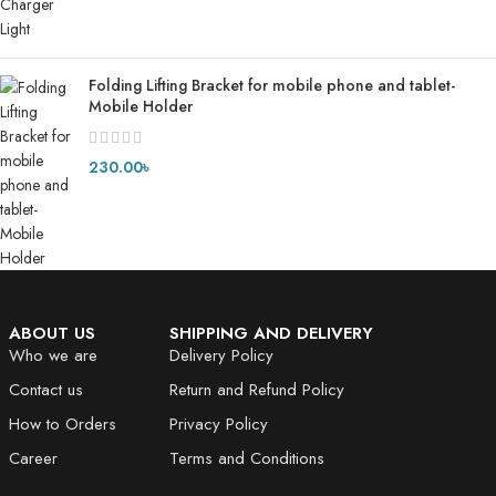
Folding Lifting Bracket for mobile phone and tablet-
Mobile Holder
230.00
৳
ABOUT US
SHIPPING AND DELIVERY
Who we are
Delivery Policy
Contact us
Return and Refund Policy
How to Orders
Privacy Policy
Career
Terms and Conditions