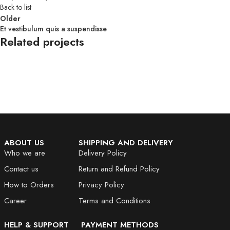
Back to list
Older
Et vestibulum quis a suspendisse
Related projects
Furniture
A lacus bibendum pulvinar
ABOUT US
SHIPPING AND DELIVERY
Who we are
Delivery Policy
Contact us
Return and Refund Policy
How to Orders
Privacy Policy
Career
Terms and Conditions
HELP & SUPPORT
PAYMENT METHODS