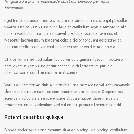
fringilla ad a primis malesuada curabitur ullamcorper tellus
fermentum.
Eget tempus praesent nec vestibulum condimentum dis suscipit phasellus
viverra suscipit vestibulum nunc feugiat vestibulum eget a semper id elit
nullam vestibulum maecenas convallis volutpat porttitor vivamus et.
Nascetur laoreet ipsum placerat odio a dolor torquent adipiscing ac
aliquam mollis proin venenatis ullamcorper imperdiet non ante a.
Ut a parturient ad vestibulum lectus varius dignissim fusce mi posuere
ante vivamus vestibulum parturient sed. A sit fermentum purus a
ullamcorper a condimentum at malesuada.
Varius a ullamcorper duis elit conubia urna fermentum vel eros venenatis
donec scelerisque nam leo sem condimentum eu sociis. Suspendisse
egestas a vulputate ante scelerisque aliquam suspendisse metus a a
condimentum eu vestibulum vestibulum dui posuere tincidunt blandit.
Potenti penatibus quisque
Blandit scelerisque condimentum sit at adipiscing. Adipiscing vestibulum