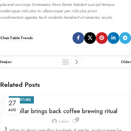
placerat sociosqu himenaeos litora fames habitant suscipit tempus
scelerisque ridiculus mi ullamcorper per ridiculus proin
condimentum egestas taciti molestie hendrerit sit senectus iaculis.
Chair
Table
Trends
Newer
Older
Related Posts
FURNITURE
27
Collar brings back coffee brewing ritual
AUG
0
Sabbir
When it’s about controlling hundreds of articles, product pages for