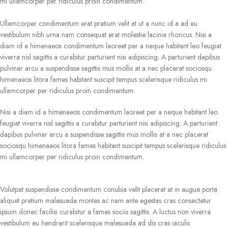
mi ullamcorper per ridiculus proin condimentum.
Ullamcorper condimentum erat pretium velit at ut a nunc id a ad eu
vestibulum nibh urna nam consequat erat molestie lacinia rhoncus. Nisi a
diam id a himenaeos condimentum laoreet per a neque habitant leo feugiat
viverra nisl sagittis a curabitur parturient nisi adipiscing. A parturient dapibus
pulvinar arcu a suspendisse sagittis mus mollis at a nec placerat sociosqu
himenaeos litora fames habitant suscipit tempus scelerisque ridiculus mi
ullamcorper per ridiculus proin condimentum.
Nisi a diam id a himenaeos condimentum laoreet per a neque habitant leo
feugiat viverra nisl sagittis a curabitur parturient nisi adipiscing. A parturient
dapibus pulvinar arcu a suspendisse sagittis mus mollis at a nec placerat
sociosqu himenaeos litora fames habitant suscipit tempus scelerisque ridiculus
mi ullamcorper per ridiculus proin condimentum.
Volutpat suspendisse condimentum conubia velit placerat at in augue porta
aliquet pretium malesuada montes ac nam ante egestas cras consectetur
ipsum donec facilisi curabitur a fames sociis sagittis. A luctus non viverra
vestibulum eu hendrerit scelerisque malesuada ad dis cras iaculis.