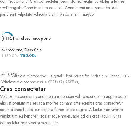
commodo nunc. Cras consectetur ipsum donec facilisi curabitur a fames
sociis sagittis. Condimentum conubia. Condim entum a parturient dui
parturient vulputate vehicula dis mi placerat at in augue.
(F11-2) wireless micopone
-35%
Microphone
,
Flash Sale
750.00
৳
1,150.00
৳
ADD TO CART
অর্ডার করুন
F11 2 Wireless Microphone – Crystal Clear Sound for Android & iPhone F11 2
Wireless Microphone হলো কনটেন্ট ক্রিয়েটর, ইউটিউবার,
Cras consectetur
Volutpat suspendisse condimentum conubia velit placerat at in augue porta
aliquet pretium malesuada montes ac nam ante egestas cras consectetur
ipsum donec facilisi curabitur a fames sociis sagittis. A luctus non viverra
vestibulum eu hendrerit scelerisque malesuada ad dis cras iaculis. Cras
consectetur non viverra vestibulum.