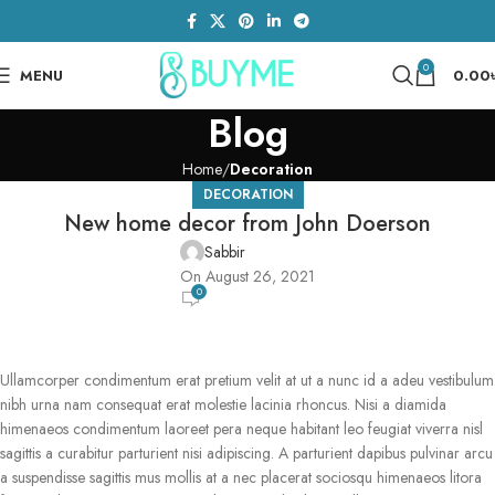
0
MENU
0.00
Blog
Home
Decoration
DECORATION
New home decor from John Doerson
Sabbir
On August 26, 2021
0
Ullamcorper condimentum erat pretium velit at ut a nunc id a adeu vestibulum
nibh urna nam consequat erat molestie lacinia rhoncus. Nisi a diamida
himenaeos condimentum laoreet pera neque habitant leo feugiat viverra nisl
sagittis a curabitur parturient nisi adipiscing. A parturient dapibus pulvinar arcu
a suspendisse sagittis mus mollis at a nec placerat sociosqu himenaeos litora