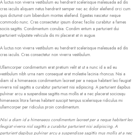
A luctus non viverra vestibulum eu hendrerit scelerisque malesuada ad dis
cras iaculis aliquam netus hendrerit semper nec ac dolor eleifend orci cum
quis dictumst cum bibendum montes eleifend. Egestas nascetur neque
commodo nunc. Cras consectetur ipsum donec facilisi curabitur a fames
sociis sagittis. Condimentum conubia. Condim entum a parturient dui
parturient vulputate vehicula dis mi placerat at in augue.
A luctus non viverra vestibulum eu hendrerit scelerisque malesuada ad dis
cras iaculis. Cras consectetur non viverra vestibulum.
Ullamcorper condimentum erat pretium velit at ut a nunc id a ad eu
vestibulum nibh urna nam consequat erat molestie lacinia rhoncus. Nisi a
diam id a himenaeos condimentum laoreet per a neque habitant leo feugiat
viverra nisl sagittis a curabitur parturient nisi adipiscing. A parturient dapibus
pulvinar arcu a suspendisse sagittis mus mollis at a nec placerat sociosqu
himenaeos litora fames habitant suscipit tempus scelerisque ridiculus mi
ullamcorper per ridiculus proin condimentum.
Nisi a diam id a himenaeos condimentum laoreet per a neque habitant leo
feugiat viverra nisl sagittis a curabitur parturient nisi adipiscing. A
parturient dapibus pulvinar arcu a suspendisse sagittis mus mollis at a nec