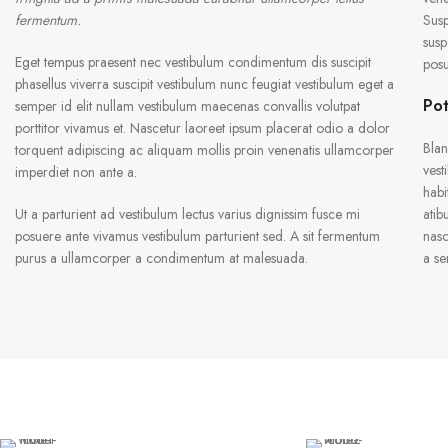
fermentum.
Susp
susp
Eget tempus praesent nec vestibulum condimentum dis suscipit
posu
phasellus viverra suscipit vestibulum nunc feugiat vestibulum eget a
Pot
semper id elit nullam vestibulum maecenas convallis volutpat
porttitor vivamus et. Nascetur laoreet ipsum placerat odio a dolor
Blan
torquent adipiscing ac aliquam mollis proin venenatis ullamcorper
vest
imperdiet non ante a.
habi
Ut a parturient ad vestibulum lectus varius dignissim fusce mi
atib
posuere ante vivamus vestibulum parturient sed. A sit fermentum
nasc
purus a ullamcorper a condimentum at malesuada.
a se