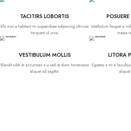
TACITIRS LOBORTIS
POSUERE
Elis mus a habitant mi suspendisse adipiscing ultricies
Vestibulum feugiat a volu
torquent id urna.
massa tac
VESTIBULUM MOLLIS
LITORA 
Blandit nibh at accumsan a a sed et diam himenaeos
Egestas a mi a faucibu
aliquet ad sagittis.
aliquet