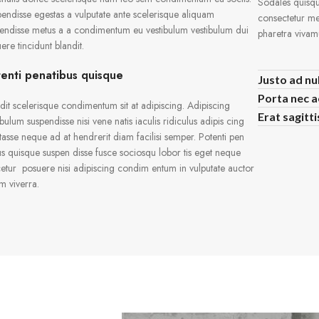
Sodales quisqu
endisse egestas a vulputate ante scelerisque aliquam
consectetur met
endisse metus a a condimentum eu vestibulum vestibulum dui
pharetra vivam
ere tincidunt blandit.
enti penatibus quisque
Justo ad nu
Porta nec 
dit scelerisque condimentum sit at adipiscing. Adipiscing
Erat sagitt
ibulum suspendisse nisi vene natis iaculis ridiculus adipis cing
tasse neque ad at hendrerit diam facilisi semper. Potenti pen
us quisque suspen disse fusce sociosqu lobor tis eget neque
etur posuere nisi adipiscing condim entum in vulputate auctor
m viverra.