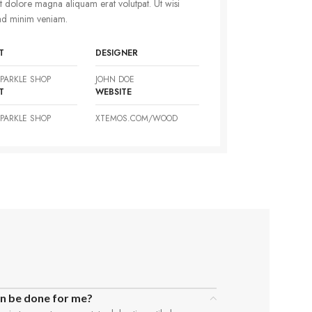
t dolore magna aliquam erat volutpat. Ut wisi
ad minim veniam.
T
DESIGNER
PARKLE SHOP
JOHN DOE
T
WEBSITE
PARKLE SHOP
XTEMOS.COM/WOOD
an be done for me?