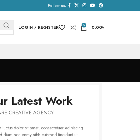
Follow us:
0
LOGIN / REGISTER
0.00
৳
r Latest Work
ARE CREATIVE AGENCY
luctus dolor sit amet, consectetuer adipiscing
sed diam nonummy nibh euismod tincidunt ut