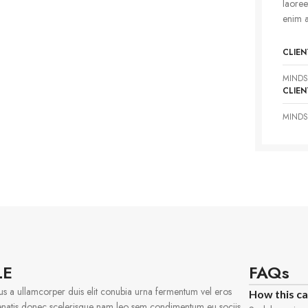
laoree
enim 
CLIEN
MINDS
CLIEN
MINDS
LE
FAQs
us a ullamcorper duis elit conubia urna fermentum vel eros
How this c
natis donec scelerisque nam leo sem condimentum eu sociis.