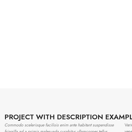
PROJECT WITH DESCRIPTION EXAMP
Commodo scelerisque facilisis enim ante habitant suspendisse
Vari
fringilla ad a primis malesuada curabitur ullamcorper tellus
vene