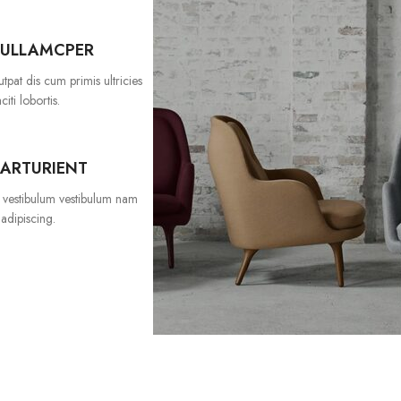
 ULLAMCPER
tpat dis cum primis ultricies
iti lobortis.
PARTURIENT
s vestibulum vestibulum nam
 adipiscing.