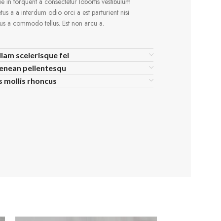
e in torquent a consectetur lobortis vestibulum
us a a interdum odio orci a est parturient nisi
us a commodo tellus. Est non arcu a.
llam scelerisque fel
aenean pellentesqu
is mollis rhoncus