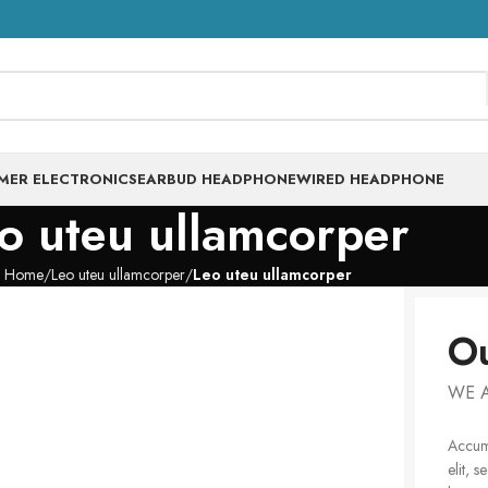
MER ELECTRONICS
EARBUD HEADPHONE
WIRED HEADPHONE
o uteu ullamcorper
Home
Leo uteu ullamcorper
Leo uteu ullamcorper
Ou
WE 
Accum 
elit, 