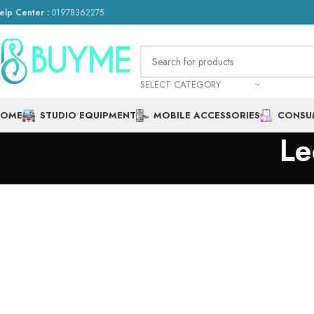
elp Center :
01978362275
SELECT CATEGORY
HOME
STUDIO EQUIPMENT
MOBILE ACCESSORIES
CONSU
Le